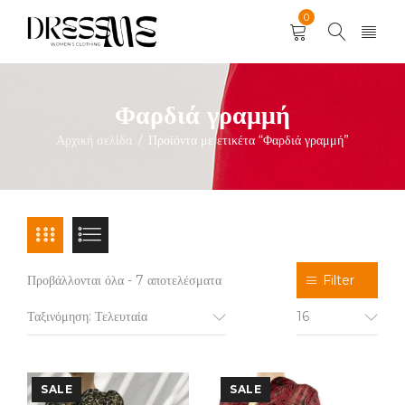
0
Φαρδιά γραμμή
Αρχική σελίδα
Προϊόντα με ετικέτα “Φαρδιά γραμμή”
/
Προβάλλονται όλα - 7 αποτελέσματα
Filter
Ταξινόμηση: Τελευταία
16
SALE
SALE