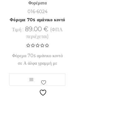
Φορέματα
016-6024
Φόρεμα 70s αμάνικο κοντό
89.00
€
Τιμή :
(ΦΠΑ
περιέχεται)
Φόρεμα 70s αμάνικο κοντό
Βαθμολογήθηκε
με
5.00
από
σε Α άλφα γραμμή με
5