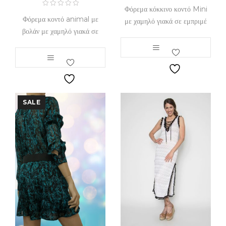
Φόρεμα κόκκινο κοντό Mini
Φόρεμα κοντό animal με
με χαμηλό γιακά σε εμπριμέ
βολάν με χαμηλό γιακά σε
SALE