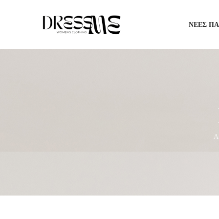
ΝΈΕΣ Π
Α