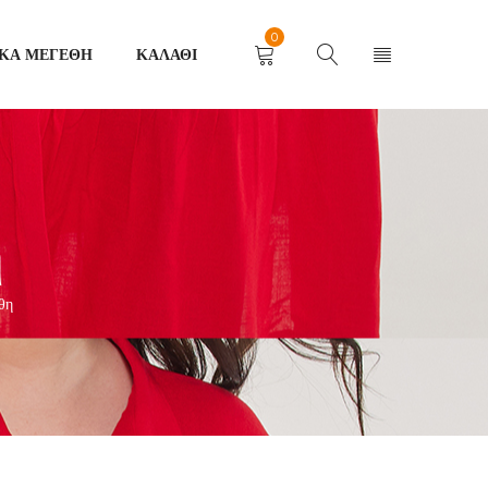
0
ΙΚΆ ΜΕΓΈΘΗ
ΚΑΛΆΘΙ
η
θη